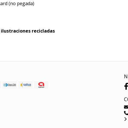
 card (no pegada)
 ilustraciones recicladas
N
C