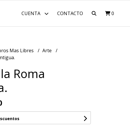
CUENTA
CONTACTO
0
bros Mas Libres
Arte
ntigua.
 la Roma
a.
0
escuentos